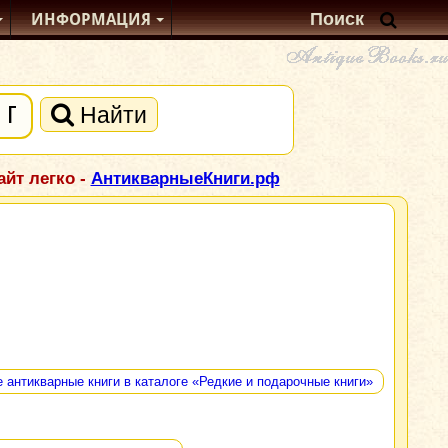
ИНФОРМАЦИЯ
Найти
йт легко -
АнтикварныеКниги.рф
е антикварные книги в каталоге «Редкие и подарочные книги»