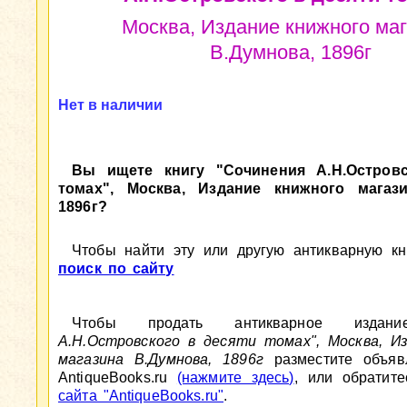
Москва, Издание книжного ма
В.Думнова, 1896г
Нет в наличии
Вы ищете книгу "Сочинения А.Н.Островс
томах", Москва, Издание книжного магази
1896г?
Чтобы найти эту или другую антикварную кни
поиск по сайту
Чтобы продать антикварное изд
А.Н.Островского в десяти томах", Москва, И
магазина В.Думнова, 1896г
разместите объяв
AntiqueBooks.ru
(нажмите здесь)
, или обратит
сайта "AntiqueBooks.ru"
.