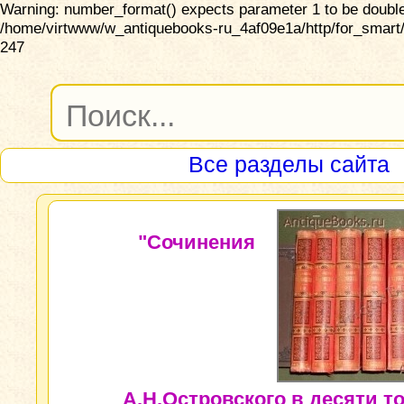
Warning: number_format() expects parameter 1 to be double,
/home/virtwww/w_antiquebooks-ru_4af09e1a/http/for_smart/
247
Все разделы сайта
"Сочинения
А.Н.Островского в десяти то