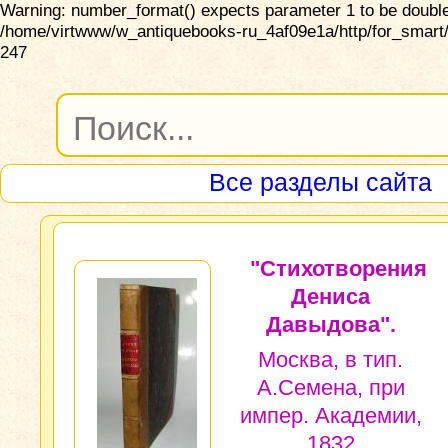
Warning: number_format() expects parameter 1 to be double,
/home/virtwww/w_antiquebooks-ru_4af09e1a/http/for_smart/
247
Все разделы сайта
"Стихотворения
Дениса
Давыдова".
Москва, в тип.
А.Семена, при
импер. Академии,
1832