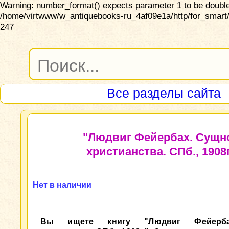
Warning: number_format() expects parameter 1 to be double,
/home/virtwww/w_antiquebooks-ru_4af09e1a/http/for_smart/
247
Все разделы сайта
"Людвиг Фейербах. Сущн
христианства. СПб., 1908г
Нет в наличии
Вы ищете книгу "Людвиг Фейерба