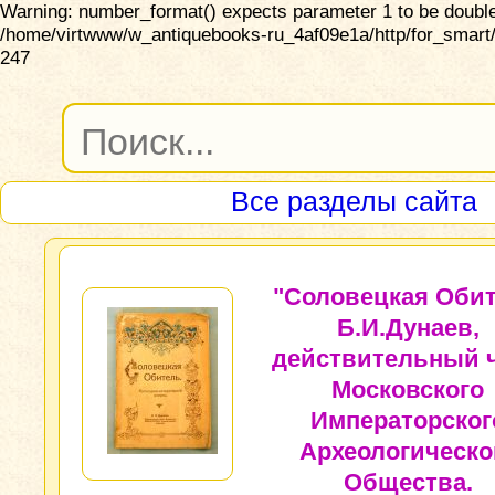
Warning: number_format() expects parameter 1 to be double,
/home/virtwww/w_antiquebooks-ru_4af09e1a/http/for_smart/
247
Все разделы сайта
"Соловецкая Обит
Б.И.Дунаев,
действительный 
Московского
Императорског
Археологическо
Общества.