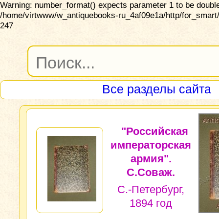
Warning: number_format() expects parameter 1 to be double,
/home/virtwww/w_antiquebooks-ru_4af09e1a/http/for_smart/
247
Все разделы сайта
"Российская
императорская
армия".
С.Соваж.
С.-Петербург,
1894 год