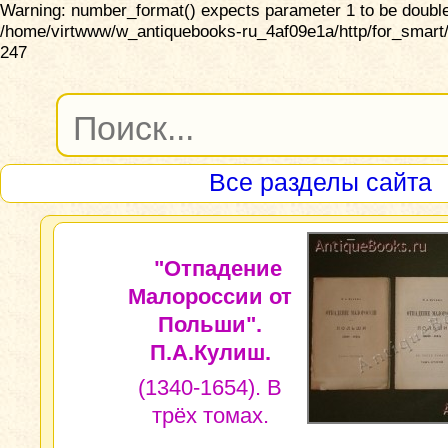
Warning: number_format() expects parameter 1 to be double,
/home/virtwww/w_antiquebooks-ru_4af09e1a/http/for_smart/
247
Все разделы сайта
"Отпадение
Малороссии от
Польши".
П.А.Кулиш.
(1340-1654). В
трёх томах.