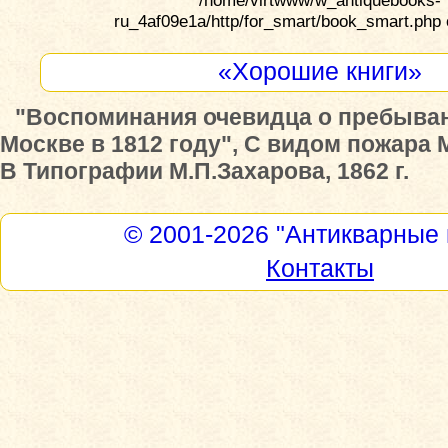
/home/virtwww/w_antiquebooks-
ru_4af09e1a/http/for_smart/book_smart.php 
«Хорошие книги»
"Воспоминания очевидца о пребыва
Москве в 1812 году", С видом пожара 
В Типографии М.П.Захарова, 1862 г.
© 2001-2026
"Антикварные 
Контакты