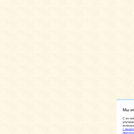
Мы и
C их по
улучшая
использ
с полит
персон