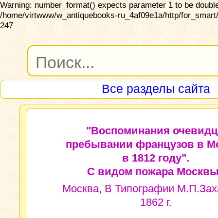
Warning: number_format() expects parameter 1 to be double,
/home/virtwww/w_antiquebooks-ru_4af09e1a/http/for_smart/
247
Все разделы сайта
"Воспоминания очевидц
пребывании французов в М
в 1812 году".
С видом пожара Москвы
Москва, В Типографии М.П.Зах
1862 г.