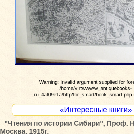
Warning: Invalid argument supplied for for
/home/virtwww/w_antiquebooks-
ru_4af09e1a/http/for_smart/book_smart.php 
«Интересные книги»
"Чтения по истории Сибири", Проф. Н
Москва, 1915г.