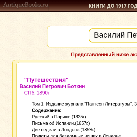
КНИГИ ДО 1917
ГО
Представленный ниже экз
"Путешествия"
Василий Петрович Боткин
СПб, 1890г
Том 1. Издание журнала "Пантеон Литературы". 3
Содержание
:
Русский в Париже.(1835г).
Письма об Испании.(1857г.)
Две недели в Лондоне.(1859г.)
Приюты для бездомных нищих в Лондоне.