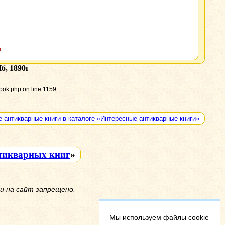
.
б, 1890г
ook.php on line 1159
е антикварные книги в каталоге «Интересные антикварные книги»
тикварных книг
»
и на сайт запрещено.
Мы используем файлы cookie