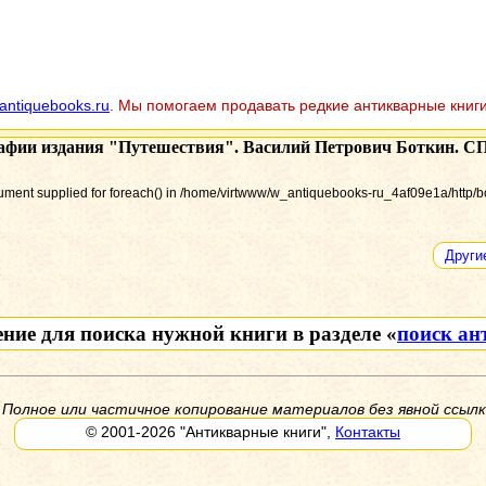
antiquebooks.ru
. Мы помогаем продавать редкие антикварные книги
афии издания
"Путешествия". Василий Петрович Боткин. СП
gument supplied for foreach() in /home/virtwww/w_antiquebooks-ru_4af09e1a/http/b
Други
ение для поиска нужной книги в разделе «
поиск ан
 Полное или частичное копирование материалов без явной ссылк
© 2001-2026
"Антикварные книги"
,
Контакты