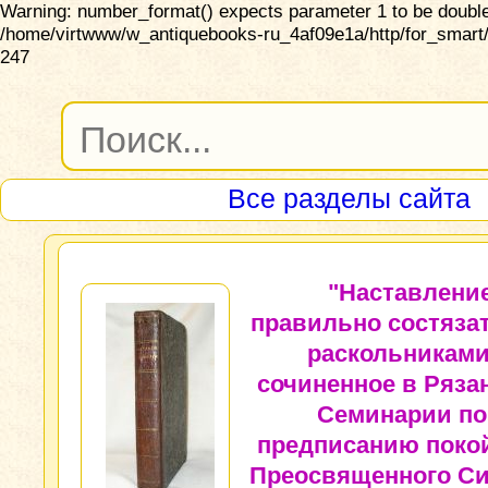
Warning: number_format() expects parameter 1 to be double,
/home/virtwww/w_antiquebooks-ru_4af09e1a/http/for_smart/
247
Все разделы сайта
"Наставлени
правильно состязат
раскольниками
сочиненное в Ряза
Семинарии по
предписанию поко
Преосвященного Си