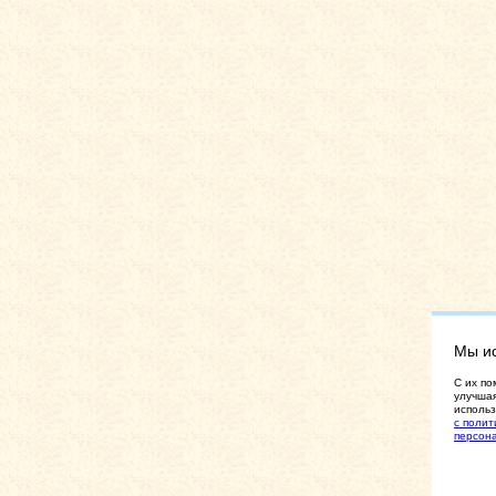
Мы и
C их по
улучшая
использ
с полит
персон