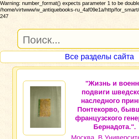
Warning: number_format() expects parameter 1 to be double,
/home/virtwww/w_antiquebooks-ru_4af09e1a/http/for_smart/
247
Все разделы сайта
"Жизнь и воен
подвиги шведск
наследного прин
Понтекорво, быв
французского гене
Бернадота.".
Москва, В Университ