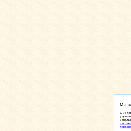
Мы и
C их по
улучшая
использ
с полит
персон