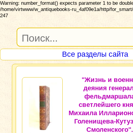
Warning: number_format() expects parameter 1 to be double,
/home/virtwww/w_antiquebooks-ru_4af09e1a/http/for_smart/
247
Все разделы сайта
"Жизнь и воен
деяния генерал
фельдмаршал
светлейшего кн
Михаила Илларион
Голенищева-Куту
Смоленского".