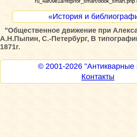
ru_4af09e1a/http/for_smart/book_smart.php 
«История и библиограф
"Общественное движение при Алекса
А.Н.Пыпин, С.-Петербург, В типограф
1871г.
© 2001-2026
"Антикварные 
Контакты