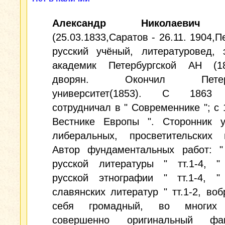
Александр Николаевич
(25.03.1833,Саратов - 26.11. 1904,П
русский учёный, литературовед, 
академик Петербургской АН (1
дворян. Окончил Петербу
университет(1853). С 1863 
сотрудничал в " Современнике "; с 1
Вестнике Европы ". Сторонник у
либеральных, просветительских в
Автор фундаментальных работ: "
русской литературы " тт.1-4, "
русской этнографии " тт.1-4, "
славянских литератур " тт.1-2, во
себя громадный, во многих 
совершенно оригинальный фак