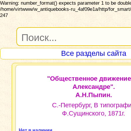
Warning: number_format() expects parameter 1 to be double,
/home/virtwww/w_antiquebooks-ru_4af09e1a/http/for_smart/
247
Все разделы сайта
"Общественное движение
Александре".
А.Н.Пыпин.
С.-Петербург, В типограф
Ф.Сущинского, 1871г.
Нет в наличии