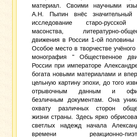
материал. Своими научными изы
А.Н. Пыпин внёс значительный
исследование старо-русской 
масонства, литературно-общес
движения в России 1-ой половины 
Особое место в творчестве учёного
монография " Общественное дв
России при императоре Александре
богата новыми материалами и впе
цельную картину эпохи, до того изв
отрывочным данным и офиц
безличным документам. Она уник
охвату различных сторон обще
жизни страны. Здесь ярко обрисов
светлых надежд начала Александ
времени реакционно-пиэти