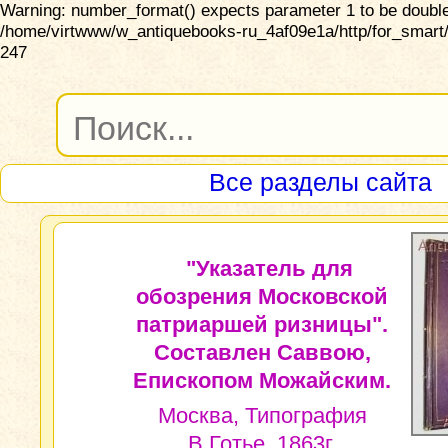
Warning: number_format() expects parameter 1 to be double,
/home/virtwww/w_antiquebooks-ru_4af09e1a/http/for_smart/
247
Все разделы сайта
"Указатель для
обозрения Московской
патриаршей ризницы".
Составлен Саввою,
Епископом Можайским.
Москва, Типография
В.Готье, 1863г.