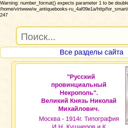
Warning: number_format() expects parameter 1 to be double,
/home/virtwww/w_antiquebooks-ru_4af09e1a/http/for_smart/
247
Все разделы сайта
"Русский
провинциальный
Некрополь".
Великий Князь Николай
Михайлович.
Москва - 1914г. Типография
И.Н..Кушнеров и К