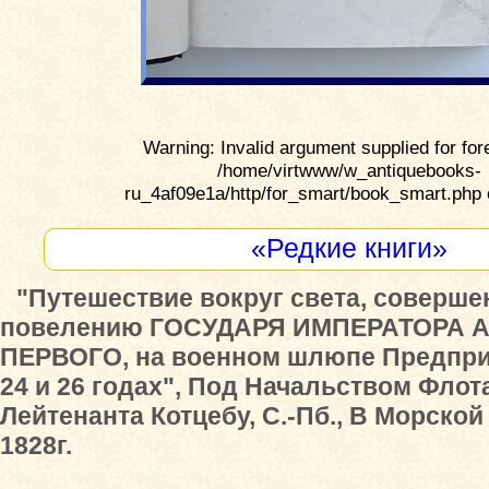
Warning: Invalid argument supplied for for
/home/virtwww/w_antiquebooks-
ru_4af09e1a/http/for_smart/book_smart.php 
«Редкие книги»
"Путешествие вокруг света, соверше
повелению ГОСУДАРЯ ИМПЕРАТОРА 
ПЕРВОГО, на военном шлюпе Предприят
24 и 26 годах", Под Начальством Флот
Лейтенанта Котцебу, С.-Пб., В Морской
1828г.