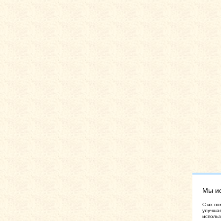
Мы и
C их по
улучшая
использ