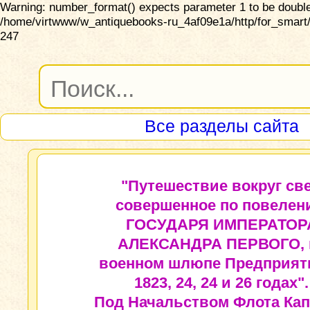
Warning: number_format() expects parameter 1 to be double,
/home/virtwww/w_antiquebooks-ru_4af09e1a/http/for_smart/
247
Все разделы сайта
"Путешествие вокруг све
совершенное по повелен
ГОСУДАРЯ ИМПЕРАТОР
АЛЕКСАНДРА ПЕРВОГО, 
военном шлюпе Предприяти
1823, 24, 24 и 26 годах".
Под Начальством Флота Кап