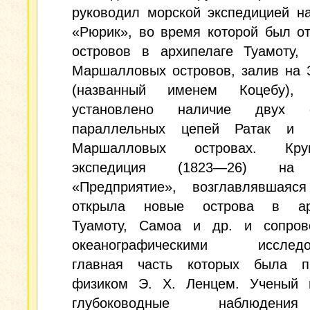
руководил морской экспедицией н
«Рюрик», во время которой был о
островов в архипелаге Туамоту, 
Маршалловых островов, залив на 
(названный именем Коцебу), 
установлено наличие двух о
параллельных цепей Ратак и 
Маршалловых островах. Круго
экспедиция (1823—26) на
«Предприятие», возглавлявшаяся
открыла новые острова в арх
Туамоту, Самоа и др. и сопров
океанографическими исследов
главная часть которых была п
физиком Э. Х. Ленцем. Ученый 
глубоководные наблюден