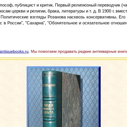
илософ, публицист и критик. Первый религиозный переводчик (ч
осам церкви и религии, брака, литературы и т. д. В 1900 г. вм
олитические взгляды Розанова насквозь консервативны. Его г
 в России", "Сахарна", "Обонятельное и осязательное отношен
antiquebooks.ru
. Мы помогаем продавать редкие антикварные книги