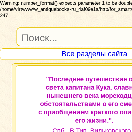
Warning: number_format() expects parameter 1 to be double,
/home/virtwww/w_antiquebooks-ru_4af09e1a/http/for_smart/
247
Все разделы сайта
"Последнее путешествие 
света капитана Кука, слав
нынешнего века мореходца
обстоятельствами о его сме
с приобщением краткого оп
его жизни.".
Спб., В Тип. Вильковского