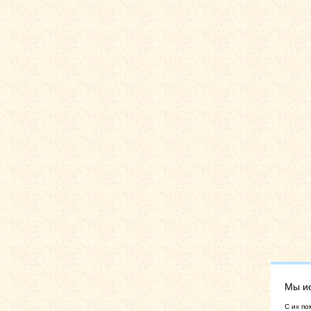
Мы и
C их по