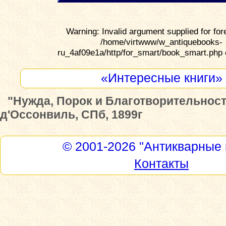
Warning: Invalid argument supplied for for
/home/virtwww/w_antiquebooks-
ru_4af09e1a/http/for_smart/book_smart.php 
«Интересные книги»
"Нужда, Порок и Благотворительност
д'Оссонвиль, СПб, 1899г
© 2001-2026
"Антикварные 
Контакты