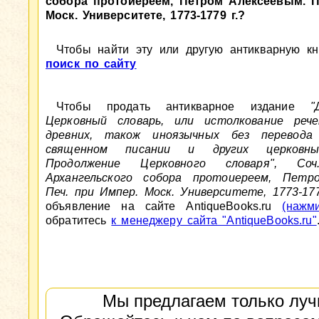
собора протоиереем, Петром Алексеевым. П
Моск. Университете, 1773-1779 г.?
Чтобы найти эту или другую антикварную кни
поиск по сайту
Чтобы продать антикварное издание
"
Церковный словарь, или истолкование рече
древних, також иноязычных без перевода
священном писании и других церковны
Продолжение Церковного словаря", Соч
Архангельского собора протоиереем, Петр
Печ. при Импер. Моск. Университете, 1773-177
объявление на сайте AntiqueBooks.ru
(нажм
обратитесь
к менеджеру сайта "AntiqueBooks.ru"
Мы предлагаем только луч