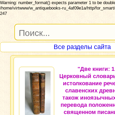
Warning: number_format() expects parameter 1 to be double,
/home/virtwww/w_antiquebooks-ru_4af09e1a/http/for_smart/
247
Все разделы сайта
"Две книги: 1
Церковный словарь
истолкование реч
славенских древн
також иноязычных
перевода положен
священном писан