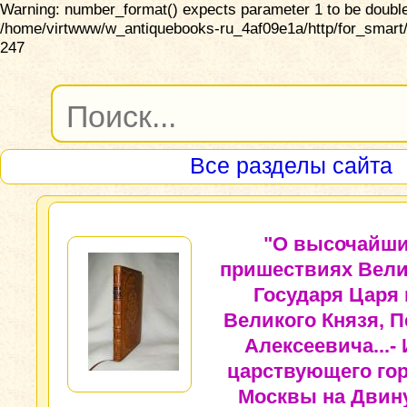
Warning: number_format() expects parameter 1 to be double,
/home/virtwww/w_antiquebooks-ru_4af09e1a/http/for_smart/
247
Все разделы сайта
"О высочайш
пришествиях Вели
Государя Царя 
Великого Князя, П
Алексеевича...- 
царствующего го
Москвы на Двину