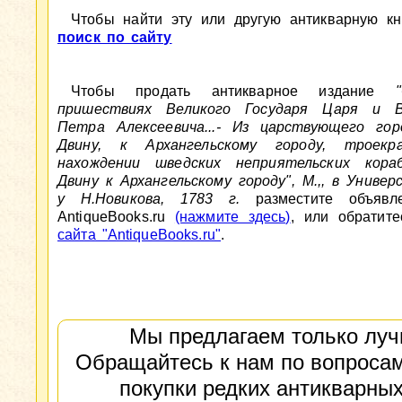
Чтобы найти эту или другую антикварную кни
поиск по сайту
Чтобы продать антикварное издание
пришествиях Великого Государя Царя и Ве
Петра Алексеевича...- Из царствующего го
Двину, к Архангельскому городу, троекр
нахождении шведских неприятельских кора
Двину к Архангельскому городу", М.,, в Универ
у Н.Новикова, 1783 г.
разместите объявл
AntiqueBooks.ru
(нажмите здесь)
, или обратит
сайта "AntiqueBooks.ru"
.
Мы предлагаем только луч
Обращайтесь к нам по вопросам
покупки редких антикварных