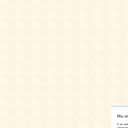
Мы и
C их по
улучшая