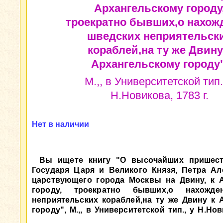
Архангельскому городу
троекратно бывших,о нахож
шведских неприятельск
кораблей,на ту же Двину
Архангельскому городу"
М.,, в Университетской тип.
Н.Новикова, 1783 г.
Нет в наличии
Вы ищете книгу "О высочайших пришест
Государя Царя и Великого Князя, Петра Алек
царствующего города Москвы на Двину, к 
городу, троекратно бывших,о нахожде
неприятельских кораблей,на ту же Двину к 
городу", М.,, в Университетской тип., у Н.Нов