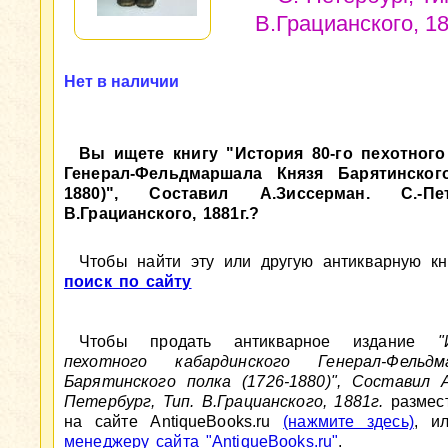
В.Грацианского, 18
Нет в наличии
Вы ищете книгу "История 80-го пехотного
Генерал-Фельдмаршала Князя Барятинского
1880)", Составил А.Зиссерман. С.-Пет
В.Грацианского, 1881г.?
Чтобы найти эту или другую антикварную кни
поиск по сайту
Чтобы продать антикварное издание
"
пехотного кабардинского Генерал-Фельд
Барятинского полка (1726-1880)", Составил А
Петербург, Тип. В.Грацианского, 1881г.
размест
на сайте AntiqueBooks.ru
(нажмите здесь)
, и
менеджеру сайта "AntiqueBooks.ru"
.