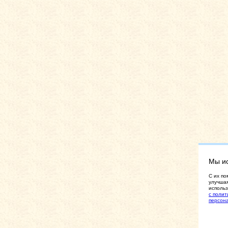
Мы и
C их по
улучшая
использ
с полит
персон