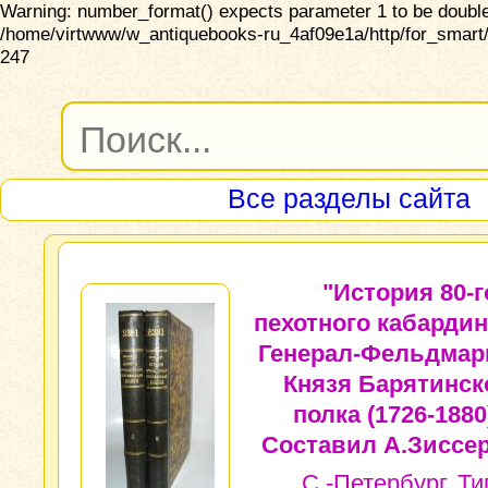
Warning: number_format() expects parameter 1 to be double,
/home/virtwww/w_antiquebooks-ru_4af09e1a/http/for_smart/
247
Все разделы сайта
"История 80-г
пехотного кабардин
Генерал-Фельдма
Князя Барятинск
полка (1726-1880
Составил А.Зиссе
С.-Петербург, Ти