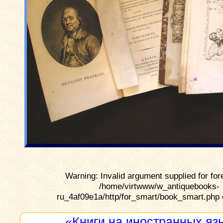
Warning: Invalid argument supplied for for
/home/virtwww/w_antiquebooks-
ru_4af09e1a/http/for_smart/book_smart.php 
«Книги на иностранных яз