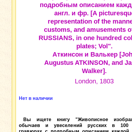
подробным описанием кажд
англ. и фр. [A picturesqu
representation of the manne
customs, and amusements of
RUSSIANS, in one hundred co
plates; Vol".
Аткинсон и Валькер [Jo
Augustus ATKINSON, and J
Walker].
London, 1803
Нет в наличии
Вы ищете книгу "Живописное изображ
обычаев и увеселений русских в 100 
гравюрах с подробным описанием каждой н