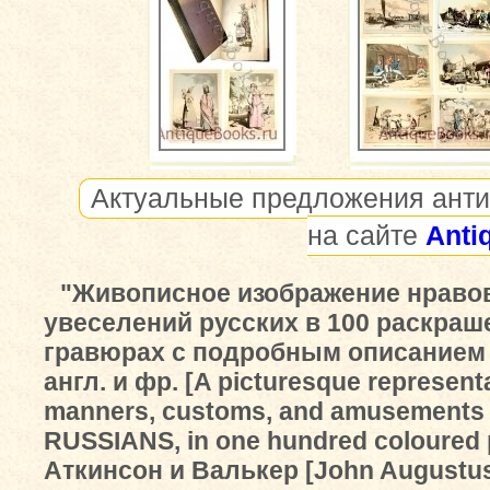
Актуальные предложения анти
на сайте
Anti
"Живописное изображение нравов
увеселений русских в 100 раскра
гравюрах с подробным описанием
англ. и фр. [A picturesque representa
manners, customs, and amusements 
RUSSIANS, in one hundred coloured p
Аткинсон и Валькер [John Augustu