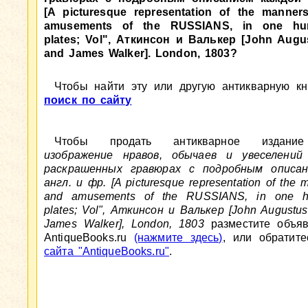
[A picturesque representation of the manner
amusements of the RUSSIANS, in one hun
plates; Vol", Аткинсон и Валькер [John Aug
and James Walker]. London, 1803?
Чтобы найти эту или другую антикварную кни
поиск по сайту
Чтобы продать антикварное изда
изображение нравов, обычаев и увеселений
раскрашенных гравюрах с подробным описа
англ. и фр. [A picturesque representation of the 
and amusements of the RUSSIANS, in one hu
plates; Vol", Аткинсон и Валькер [John August
James Walker], London, 1803
разместите объяв
AntiqueBooks.ru
(нажмите здесь)
, или обратит
сайта "AntiqueBooks.ru"
.