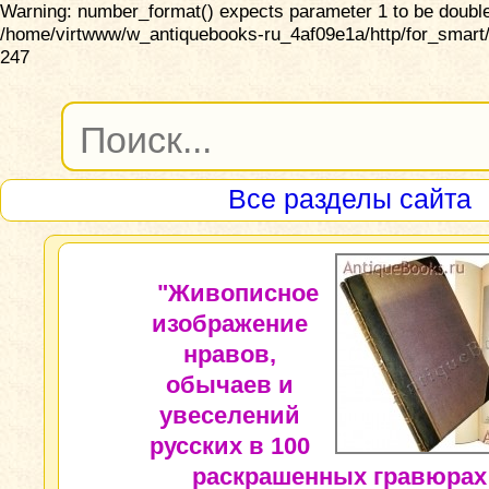
Warning: number_format() expects parameter 1 to be double,
/home/virtwww/w_antiquebooks-ru_4af09e1a/http/for_smart/
247
Все разделы сайта
"Живописное
изображение
нравов,
обычаев и
увеселений
русских в 100
раскрашенных гравюрах