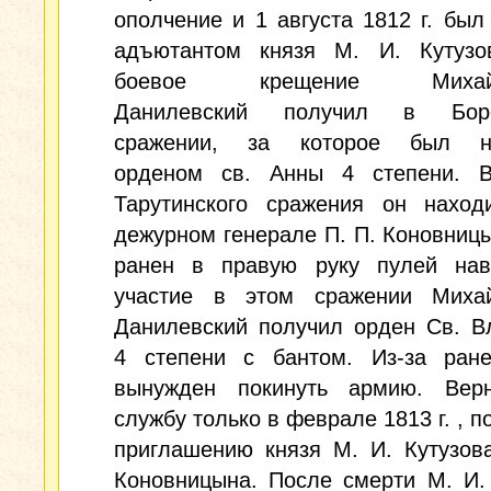
ополчение и 1 августа 1812 г. был
адъютантом князя М. И. Кутузо
боевое крещение Михайло
Данилевский получил в Боро
сражении, за которое был на
орденом св. Анны 4 степени. 
Тарутинского сражения он наход
дежурном генерале П. П. Коновниц
ранен в правую руку пулей нав
участие в этом сражении Михай
Данилевский получил орден Св. В
4 степени с бантом. Из-за ран
вынужден покинуть армию. Вер
службу только в феврале 1813 г. , п
приглашению князя М. И. Кутузов
Коновницына. После смерти М. И.