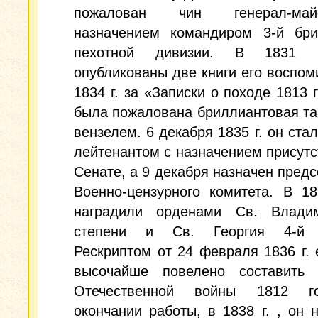
пожалован чин генерал-м
назначением командиром 3-й бри
пехотной дивизии. В 1831 
опубликованы две книги его воспом
1834 г. за «Записки о походе 1813 
была пожалована бриллиантовая та
вензелем. 6 декабря 1835 г. он стал
лейтенантом с назначением присутс
Сенате, а 9 декабря назначен пред
Военно-цензурного комитета. В 18
наградили орденами Св. Влади
степени и Св. Георгия 4-й с
Рескриптом от 24 февраля 1836 г.
высочайше повелено составить 
Отечественной войны 1812 г
окончании работы, в 1838 г. , он 