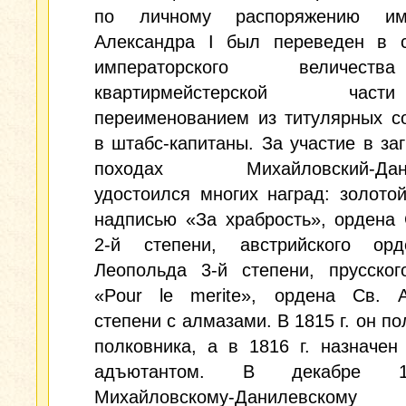
по личному распоряжению имп
Александра I был переведен в с
императорского величес
квартирмейстерской ч
переименованием из титулярных с
в штабс-капитаны. За участие в за
походах Михайловский-Дани
удостоился многих наград: золото
надписью «За храбрость», ордена
2-й степени, австрийского ор
Леопольда 3-й степени, прусског
«Pour le merite», ордена Св. 
степени с алмазами. В 1815 г. он по
полковника, а в 1816 г. назначен
адъютантом. В декабре 1
Михайловскому-Данилевск