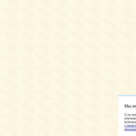
Мы и
C их по
улучшая
использ
с полит
персон