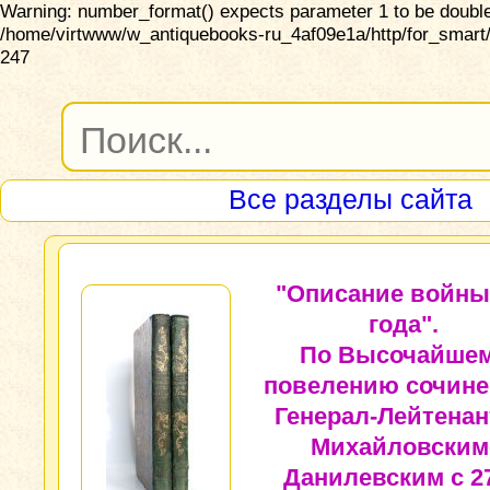
Warning: number_format() expects parameter 1 to be double,
/home/virtwww/w_antiquebooks-ru_4af09e1a/http/for_smart/
247
Все разделы сайта
"Описание войны
года".
По Высочайше
повелению сочине
Генерал-Лейтена
Михайловским
Данилевским с 2