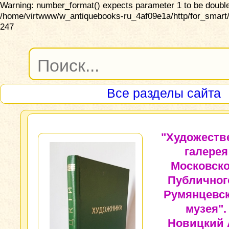
Warning: number_format() expects parameter 1 to be double,
/home/virtwww/w_antiquebooks-ru_4af09e1a/http/for_smart/
247
Все разделы сайта
"Художеств
галерея
Московско
Публичног
Румянцевск
музея".
Новицкий А