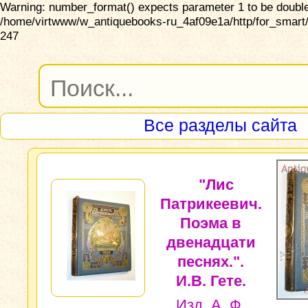
Warning: number_format() expects parameter 1 to be double,
/home/virtwww/w_antiquebooks-ru_4af09e1a/http/for_smart/
247
Все разделы сайта
"Лис
Патрикеевич.
Поэма в
двенадцати
песнях.".
И.В. Гете.
Изд. А. Ф.