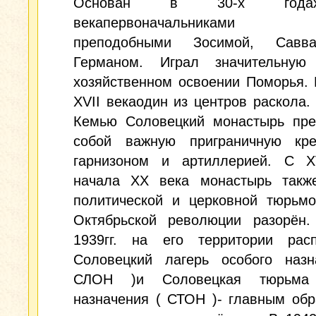
Основан в 30-х год
векапервоначальниками о
преподобными Зосимой, Савв
Германом. Играл значительну
хозяйственном освоении Поморья. В
XVII векаодин из центров раскола.
Кемью Соловецкий монастырь пре
собой важную приграничную кре
гарнизоном и артиллерией. С 
начала XX века монастырь такж
политической и церковной тюрьмо
Октябрьской революции разорён.
1939гг. на его территории расп
Соловецкий лагерь особого назн
СЛОН )и Соловецкая тюрьма 
назначения ( СТОН )- главным об