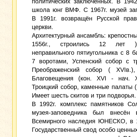
политических заключённых. В 1942-
школа юнг ВМФ. С 1967г. музей за
В 1991г. возвращён Русской прав
церкви.
Архитектурный ансамбль: крепостны
1556г., строились 12 лет 
неправильного пятиугольника с 8 
7 воротами, Успенский собор с т
Преображенский собор ( XVIв.),
Благовещения (кон. XVI - нач. X
Троицкий собор, каменные палаты ( X
Имеет шесть скитов и три подворья.
В 1992г. комплекс памятников Со
музея-заповедника был внесён 
Всемирного наследия ЮНЕСКО, в 1
Государственный свод особо ценны