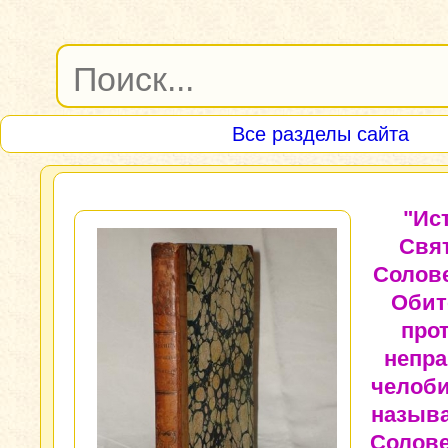
Все разделы сайта
"Ис
Свя
Солов
Обит
про
непр
челоби
назыв
Солове