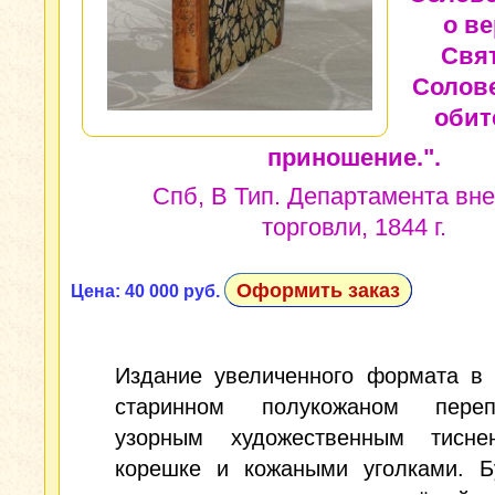
о ве
Свя
Солов
обит
приношение.".
Спб, В Тип. Департамента вн
торговли, 1844 г.
Оформить заказ
Цена: 40 000 руб.
Издание увеличенного формата в 
старинном полукожаном пере
узорным художественным тисн
корешке и кожаными уголками. Б