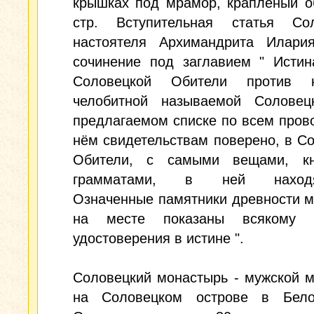
крышках под мрамор, краплёный о
стр. Вступительная статья Сол
настоятеля Архимандрита Илария
сочинение под заглавием " Истин
Соловецкой Обители против н
челобитной называемой Соловец
предлагаемом списке по всем про
нём свидетельствам поверено, в С
Обители, с самыми вещами, к
грамматами, в ней находя
Означенные памятники древности м
на месте показаны всякому 
удостоверения в истине ".
Соловецкий монастырь - мужской 
на Соловецком острове в Бел