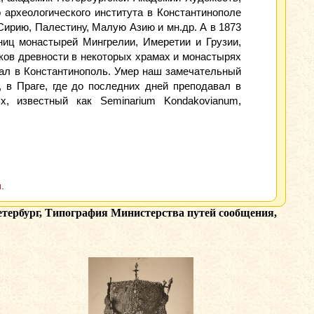
 археологического института в Константинополе
ирию, Палестину, Малую Азию и мн.др. А в 1873
зниц монастырей Мингрелии, Имеретии и Грузии,
ников древности в некоторых храмах и монастырях
овал в Константинополь. Умер наш замечательный
 в Праге, где до последних дней преподавал в
, известный как Seminarium Kondakovianum,
.
етербург, Типография Министерства путей сообщения,