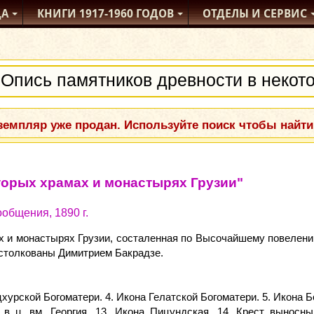
ДА
КНИГИ
1917-1960
ГОДОВ
ОТДЕЛЫ
И СЕРВИС
емпляр уже продан. Используйте поиск чтобы найти
торых храмах и монастырях Грузии"
общения, 1890 г.
х и монастырях Грузии, состаленная по Высочайшему повелен
истолкованы Димитрием Бакрадзе.
цхурской Богоматери. 4. Икона Гелатской Богоматери. 5. Икона Б
 в ц. вм. Георгия. 13. Икона Пицундская. 14. Крест выносный