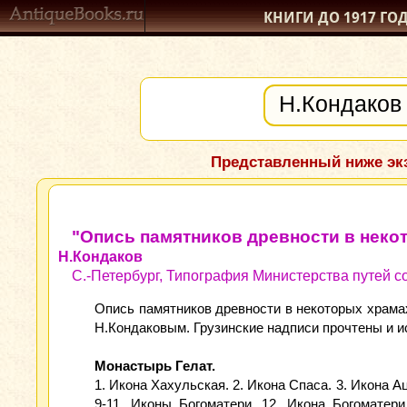
КНИГИ ДО 1917
ГО
Представленный ниже экз
"Опись памятников древности в неко
Н.Кондаков
С.-Петербург, Типография Министерства путей со
Опись памятников древности в некоторых храма
Н.Кондаковым. Грузинские надписи прочтены и 
Монастырь Гелат.
1. Икона Хахульская. 2. Икона Спаса. 3. Икона А
9-11. Иконы Богоматери. 12. Икона Богоматери