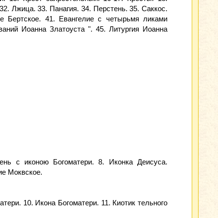
32. Лжица. 33. Панагия. 34. Перстень. 35. Саккос.
лие Бертское. 41. Евангелие с четырьмя ликами
ваний Иоанна Златоуста ". 45. Литургия Иоанна
день с иконою Богоматери. 8. Иконка Деисуса.
ие Моквское.
атери. 10. Икона Богоматери. 11. Киотик тельного