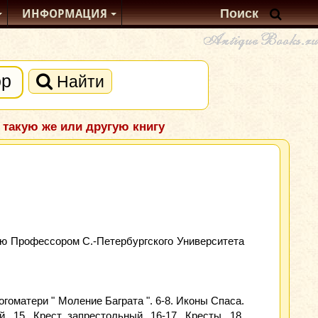
ИНФОРМАЦИЯ
Найти
 такую же или другую книгу
ию Профессором С.-Петербургского Университета
огоматери " Моление Баграта ". 6-8. Иконы Спаса.
. 15. Крест запрестольный. 16-17. Кресты. 18.