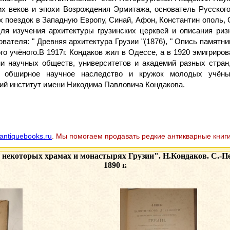
х веков и эпохи Возрождения Эрмитажа, основатель Русского
поездок в Западную Европу, Синай, Афон, Константин ополь, С
для изучения архитектуры грузинских церквей и описания ри
вателя: " Древняя архитектура Грузии "(1876), " Опись памят
ого учёного.В 1917г. Кондаков жил в Одессе, а в 1920 эмигрир
и научных обществ, университетов и академий разных стран,
я обширное научное наследство и кружок молодых учёных
ий институт имени Никодима Павловича Кондакова.
antiquebooks.ru
. Мы помогаем продавать редкие антикварные книги
 некоторых храмах и монастырях Грузии". Н.Кондаков. С.-П
1890 г.