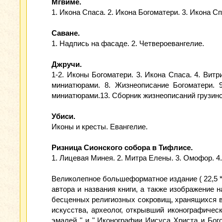
Мгвиме.
1. Икона Спаса. 2. Икона Богоматери. 3. Икона С
Саване.
1. Надпись на фасаде. 2. Четвероевангелие.
Джручи.
1-2. Иконы Богоматери. 3. Икона Спаса. 4. Вит
миниатюрами. 8. Жизнеописание Богоматери. 9
миниатюрами.13. Сборник жизнеописаний грузинск
Убиси.
Иконы и кресты. Евангелие.
Ризница Сионского собора в Тифлисе.
1. Лицевая Минея. 2. Митра Елены. 3. Омофор. 4
Великолепное большеформатное издание ( 22,5 * 
автора и названия книги, а также изображение 
бесценных религиозных сокровищ, хранящихся в 
искусства, археолог, открывший иконографичес
эмалей " и " Иконографии Иисуса Христа и Бог