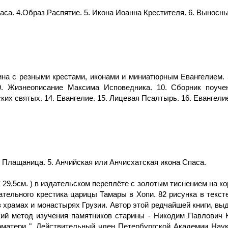
паса. 4.Образ Распятие. 5. Икона Иоанна Крестителя. 6. Выносны
рина с резными крестами, иконами и миниатюрным Евангелием. 5
. Жизнеописание Максима Исповедника. 10. Сборник поучени
их святых. 14. Евангелие. 15. Лицевая Псалтырь. 16. Евангели
. Плащаница. 5. Анчийская или Анчисхатская икона Спаса.
29,5см. ) в издательском переплёте с золотым тиснением на к
нательного крестика царицы Тамары в Хопи. 82 рисунка в текст
храмах и монастырях Грузии. Автор этой редчайшей книги, вы
кий метод изучения памятников старины - Никодим Павлович 
оматери ". Действительный член Петербургской Академии Нау