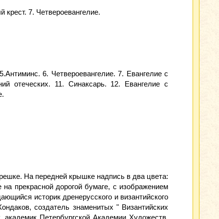
й крест. 7. Четвероевангелие.
.Антиминс. 6. Четвероевангелие. 7. Евангелие с
й отеческих. 11. Синаксарь. 12. Евангелие с
е.
орешке. На передней крышке надпись в два цвета:
е на прекрасной дорогой бумаге, с изображением
дающийся историк дренерусского и византийского
Кондаков, создатель знаменитых " Византийских
к, академик Петербургской Академии Художеств,