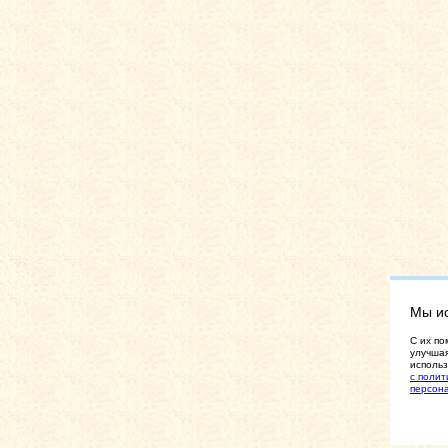
Мы и
C их по
улучшая
использ
с полит
персон