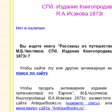
СПб. Издание Книгопрода
Я.А.Исакова 1873г.
Нет в наличии
Вы ищете книгу "Рассказы из путешеств
М.Б.Чистяков. СПб. Издание Книгопродавц
1873г.?
Чтобы найти эту или другую антикварную кни
поиск по сайту
Чтобы продать антикварное издани
путешествий по Европе", М.Б.Чистяков,
Книгопродавца Я.А.Исакова 1873г.
разместите
сайте AntiqueBooks.ru
(нажмите здесь)
, ил
менеджеру сайта "AntiqueBooks.ru"
.