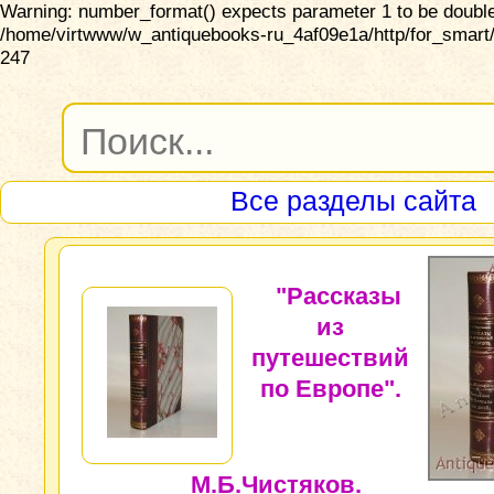
Warning: number_format() expects parameter 1 to be double,
/home/virtwww/w_antiquebooks-ru_4af09e1a/http/for_smart/
247
Все разделы сайта
"Рассказы
из
путешествий
по Европе".
М.Б.Чистяков.