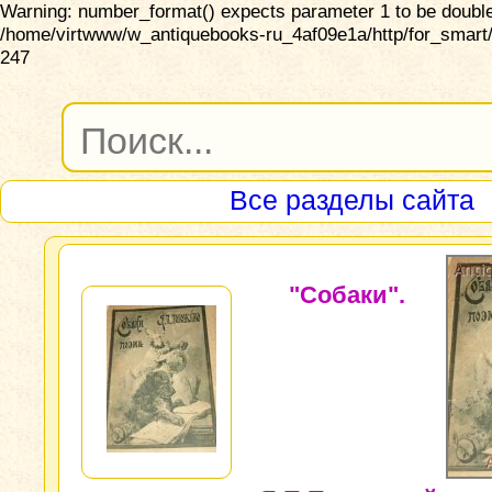
Warning: number_format() expects parameter 1 to be double,
/home/virtwww/w_antiquebooks-ru_4af09e1a/http/for_smart/
247
Все разделы сайта
"Собаки".