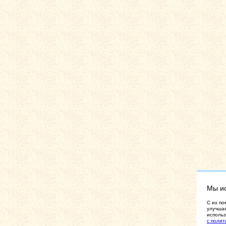
Мы и
C их по
улучшая
использ
с полит