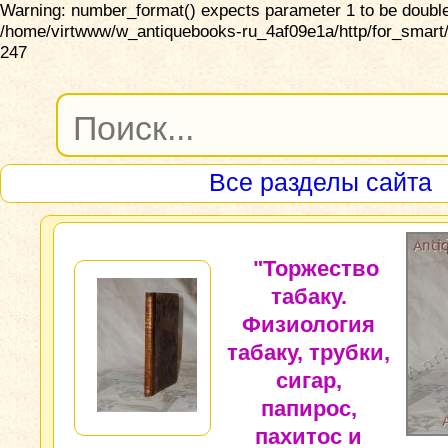
Warning: number_format() expects parameter 1 to be double,
/home/virtwww/w_antiquebooks-ru_4af09e1a/http/for_smart/
247
Все разделы сайта
"Торжество
табаку.
Физиология
табаку, трубки,
сигар,
папирос,
пахитос и