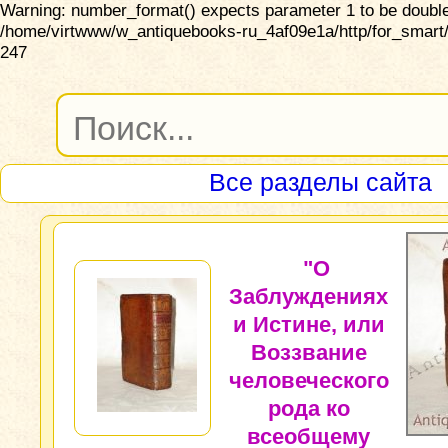
Warning: number_format() expects parameter 1 to be double,
/home/virtwww/w_antiquebooks-ru_4af09e1a/http/for_smart/
247
Все разделы сайта
"О
Заблуждениях
и Истине, или
Воззвание
человеческого
рода ко
всеобщему