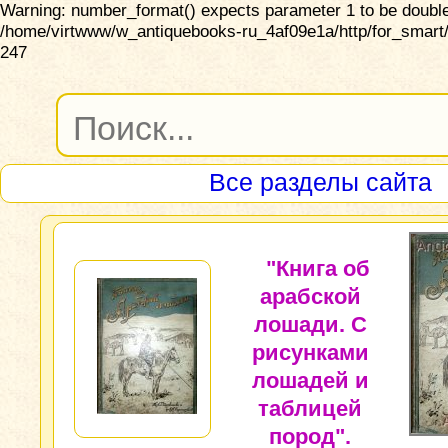
Warning: number_format() expects parameter 1 to be double,
/home/virtwww/w_antiquebooks-ru_4af09e1a/http/for_smart/
247
Все разделы сайта
"Книга об
арабской
лошади. С
рисунками
лошадей и
таблицей
пород".