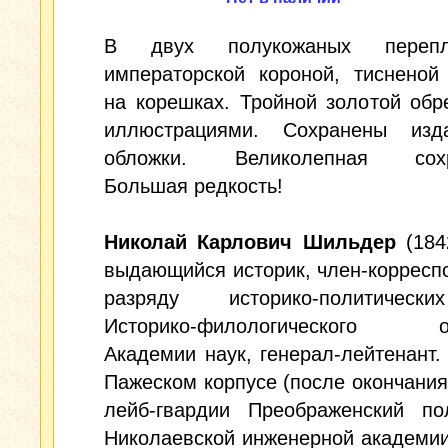
В двух полукожаных переп
императорской короной, тисненой
на корешках. Тройной золотой обр
иллюстрациями. Сохранены изда
обложки. Великолепная сохра
Большая редкость!
Николай Карлович Шильдер
(184
выдающийся историк, член-корресп
разряду историко-политическ
Историко-филологического от
Академии наук, генерал-лейтенант.
Пажеском корпусе (после окончания
лейб-гвардии Преображенский по
Николаевской инженерной академи