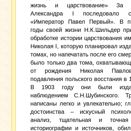
жизнь и царствование» За и
Александра I последовало со
«Император Павел Первый». В п
годы своей жизни Н.К.Шильдер пр
обработке истории царствования и
Николая I, которую планировал изда
томах, но напечатать после его сме
было только два тома, охватываю
от рождения Николая Павло
подавления польского восстания в 1
В 1903 году они были изд
наблюдением С.Н.Шубинского. Т
написаны легко и увлекательно; г
достоинства – искусный психоло
анализ, тщательная и точная
историографии и источников, оби