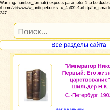
Warning: number_format() expects parameter 1 to be double,
/home/virtwww/w_antiquebooks-ru_4af09e1a/http/for_smart/
247
Все разделы сайта
"Император Ник
Первый: Его жиз
царствование"
Шильдер Н.К..
С.-Петербург, 1903
Нет в наличии