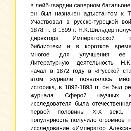
в лейб-гвардии саперном батальоне; 
он был назначен адъютантом к То
Участвовал в русско-турецкой во
1878 гг. В 1899 г. Н.К.Шильдер полу
директора Императорской пу
библиотеки и в короткое врем
многое для улучшения ее 
Литературную деятельность Н.К
начал в 1872 году в «Русской ст
этом журнале появлялось мно
историка, в 1892-1893 гг. он был р
журнала. Сферой научных ин
исследователя была отечественна
первой половины XIX века. 
популярность получило огромное 
исследование «Император Алексан