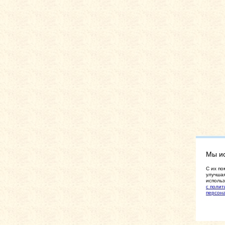
Мы и
C их по
улучшая
использ
с полит
персон