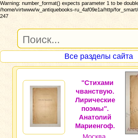
Warning: number_format() expects parameter 1 to be double,
/home/virtwww/w_antiquebooks-ru_4af09e1a/http/for_smart/
247
Все разделы сайта
"Стихами
чванствую.
Лирические
поэмы".
Анатолий
Мариенгоф.
Москва,