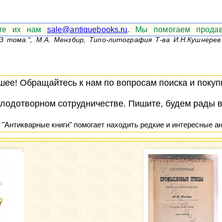
ите их нам
sale@antiquebooks.ru
. Мы помогаем продав
 тома.", М.А. Мензбир, Типо-литография Т-ва И.Н.Кушнерев 
ее! Обращайтесь к нам по вопросам поиска и покупк
лодотворном сотрудничестве. Пишите, будем рады 
 "Антикварные книги" помогает находить редкие и интересные ан