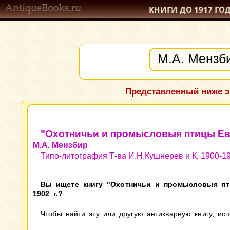
КНИГИ ДО 1917
ГО
Представленный ниже э
"Охотничьи и промысловыя птицы Евр
М.А. Мензбир
Типо-литография Т-ва И.Н.Кушнерев и К, 1900-19
Вы ищете книгу "Охотничьи и промысловыя птиц
1902 г.?
Чтобы найти эту или другую антикварную книгу, ис