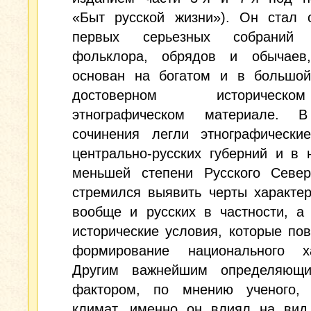
«Быт русской жизни»). Он стал 
первых серьезных собраний р
фольклора, обрядов и обычае
основан на богатом и в большой
достоверном историче
этнографическом материале. 
сочинения легли этнографически
центрально-русских губерний и в 
меньшей степени Русского Север
стремился выявить черты характе
вообще и русских в частности, а
исторические условия, которые по
формирование национального ха
Другим важнейшим определяющ
фактором, по мнению ученого, 
климат, именно он влиял на вид