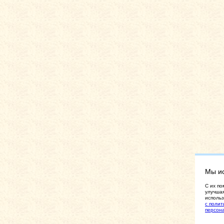
Мы и
C их по
улучшая
использ
с полит
персон