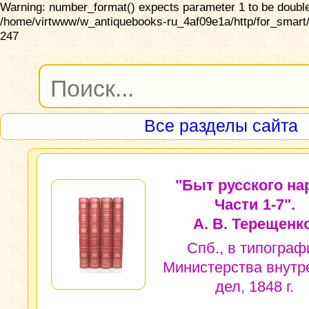
Warning: number_format() expects parameter 1 to be double,
/home/virtwww/w_antiquebooks-ru_4af09e1a/http/for_smart/
247
Все разделы сайта
"Быт русского на
Части 1-7".
А. В. Терещенко
Спб., в типограф
Министерства внутр
дел, 1848 г.