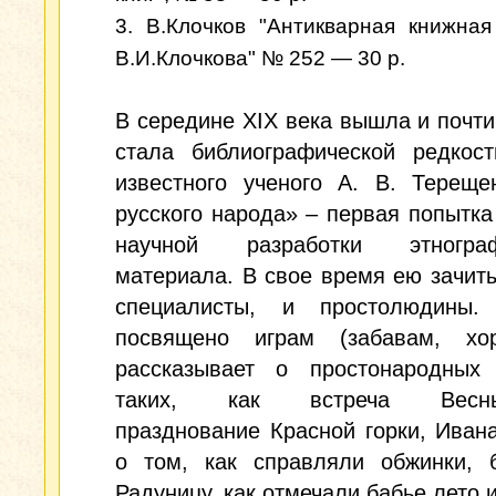
3. В.Клочков "Антикварная книжная
В.И.Клочкова" № 252 — 30 р.
В середине XIX века вышла и почти
стала библиографической редкост
известного ученого А. В. Тереще
русского народа» – первая попытка
научной разработки этнограф
материала. В свое время ею зачит
специалисты, и простолюдины.
посвящено играм (забавам, хор
рассказывает о простонародных 
таких, как встреча Весны-
празднование Красной горки, Иван
о том, как справляли обжинки, б
Радуницу, как отмечали бабье лето и 