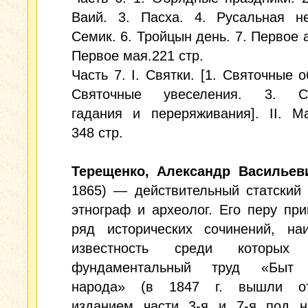
Ваий. 3. Пасха. 4. Русальная не
Семик. 6. Тройцын день. 7. Первое а
Первое мая.221 стр.
Часть 7. I. Святки. [1. Святочные о
Святочные увеселения. 3. Св
гадания и переряживания]. II. М
348 стр.
Терещенко, Александр Васильев
1865) — действительный статский 
этнограф и археолог. Его перу пр
ряд исторических сочинений, на
известность среди которых 
фундаментальный труд «Быт р
народа» (в 1847 г. вышли от
изданием части 3-я и 7-я под н