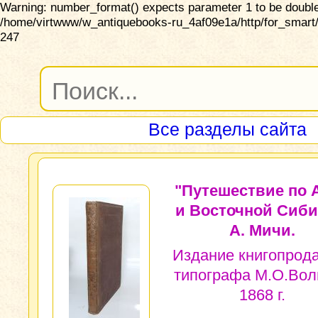
Warning: number_format() expects parameter 1 to be double,
/home/virtwww/w_antiquebooks-ru_4af09e1a/http/for_smart/
247
Все разделы сайта
"Путешествие по 
и Восточной Сиби
А. Мичи.
Издание книгопрод
типографа М.О.Вол
1868 г.