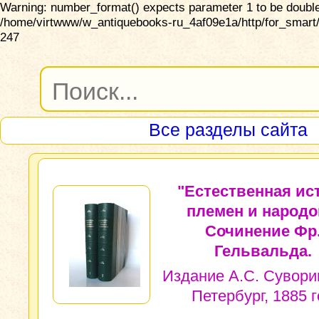
Warning: number_format() expects parameter 1 to be double,
/home/virtwww/w_antiquebooks-ru_4af09e1a/http/for_smart/
247
Все разделы сайта
"Естественная ис
племен и народо
Сочинение Фр
Гельвальда.
Издание А.С. Суворин
Петербург, 1885 