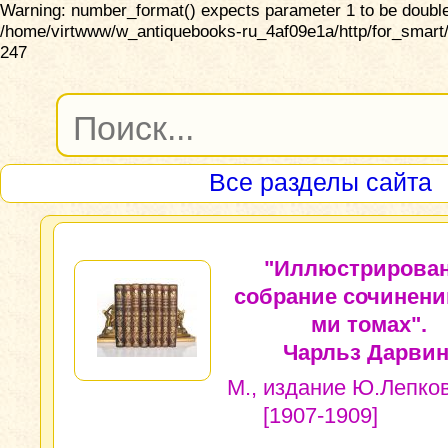
Warning: number_format() expects parameter 1 to be double,
/home/virtwww/w_antiquebooks-ru_4af09e1a/http/for_smart/
247
Все разделы сайта
"Иллюстрирова
собрание сочинений
ми томах".
Чарльз Дарвин
М., издание Ю.Лепков
[1907-1909]