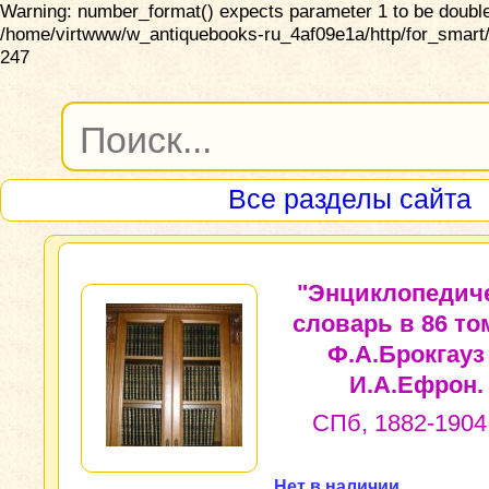
Warning: number_format() expects parameter 1 to be double,
/home/virtwww/w_antiquebooks-ru_4af09e1a/http/for_smart/
247
Все разделы сайта
"Энциклопедич
словарь в 86 то
Ф.А.Брокгауз
И.А.Ефрон.
СПб, 1882-1904 г
Нет в наличии