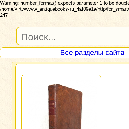
Warning: number_format() expects parameter 1 to be double,
/home/virtwww/w_antiquebooks-ru_4af09e1a/http/for_smart/
247
Все разделы сайта