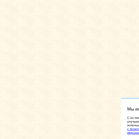
Мы и
C их по
улучшая
использ
с полит
персон