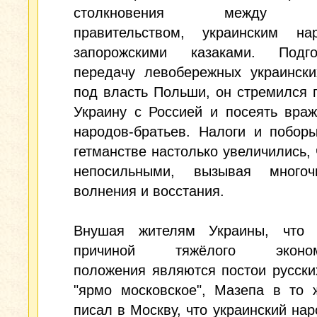
столкновения между р
правительством, украинским н
запорожскими казаками. Подго
передачу левобережных украински
под власть Польши, он стремился 
Украину с Россией и посеять вра
народов-братьев. Налоги и побор
гетманстве настолько увеличились, 
непосильными, вызывая многоч
волнения и восстания.
Внушая жителям Украины, что 
причиной тяжёлого экономи
положения являются постои русски
"ярмо московское", Мазепа в то 
писал в Москву, что украинский наро