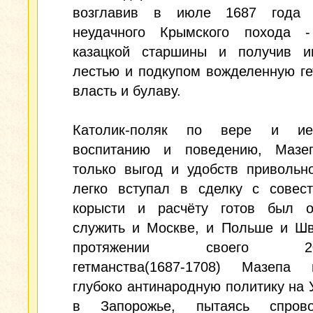
возглавив в июле 1687 года 
неудачного Крымского похода -
казацкой старшины и получив ин
лестью и подкупом вожделенную г
власть и булаву.
Католик-поляк по вере и ие
воспитанию и поведению, Мазе
только выгод и удобств привольн
легко вступал в сделку с совес
корысти и расчёту готов был о
служить и Москве, и Польше и Шв
протяжении своего 20-л
гетманства(1687-1708) Мазепа 
глубоко антинародную политику на 
в Запорожье, пытаясь спрово