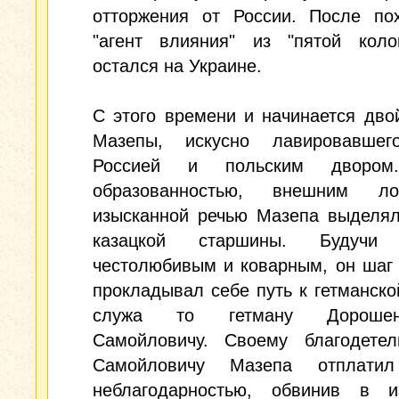
отторжения от России. После пох
"агент влияния" из "пятой коло
остался на Украине.
С этого времени и начинается дво
Мазепы, искусно лавировавше
Россией и польским двором
образованностью, внешним л
изысканной речью Мазепа выделял
казацкой старшины. Будучи 
честолюбивым и коварным, он шаг
прокладывал себе путь к гетманско
служа то гетману Дороше
Самойловичу. Своему благодете
Самойловичу Мазепа отплатил
неблагодарностью, обвинив в 