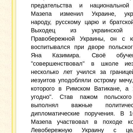
предательства и национальной
Мазепа изменил Украине, укр
народу, русскому царю и братско
Выходец из украинской 
Правобережной Украины, он с 
воспитывался при дворе польског
Яна Казимира. Своё обуч
"совершенствовал" в школе ие
несколько лет учился за границе
иезуитов уподобляли острому мечу,
которого в Римском Ватикане, а 
угодно". Став пажом польского
выполнял важные политич
дипломатические поручения. В 1
Мазепа участвовал в походе к
Левобережную Украину с ц