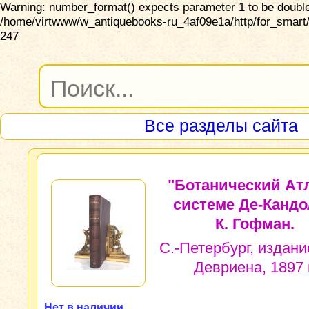
Warning: number_format() expects parameter 1 to be double,
/home/virtwww/w_antiquebooks-ru_4af09e1a/http/for_smart/
247
Все разделы сайта
"Ботанический Ат
системе Де-Кандо
К. Гофман.
С.-Петербург, издани
Девриена, 1897 г
Нет в наличии