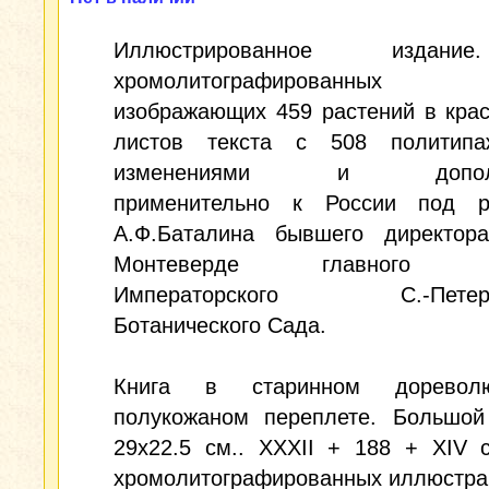
Иллюстрированное издан
хромолитографированных 
изображающих 459 растений в крас
листов текста с 508 политип
изменениями и дополн
применительно к России под р
А.Ф.Баталина бывшего директор
Монтеверде главного бо
Императорского С.-Петербу
Ботанического Сада.
Книга в старинном дореволю
полукожаном переплете. Большой
29x22.5 см.. XXXII + 188 + XIV 
хромолитографированных иллюстра