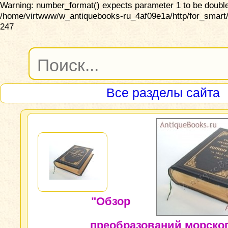
Warning: number_format() expects parameter 1 to be double,
/home/virtwww/w_antiquebooks-ru_4af09e1a/http/for_smart/
247
Все разделы сайта
"Обзор
преобразований морско