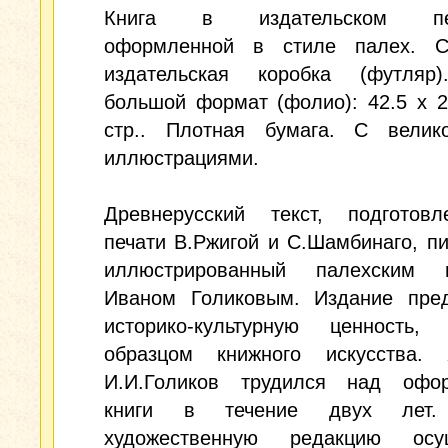
Книга в издательском пер
оформленной в стиле палех. С
издательская коробка (футляр
большой формат (фолио): 42.5 х 2
стр.. Плотная бумага. С велик
иллюстрациями.
Древнерусский текст, подготов
печати В.Ржигой и С.Шамбинаго, п
иллюстрированный палехским 
Иваном Голиковым. Издание пред
историко-культурную ценность, 
образцом книжного искусства. 
И.И.Голиков трудился над офо
книги в течение двух лет
художественную редакцию осу