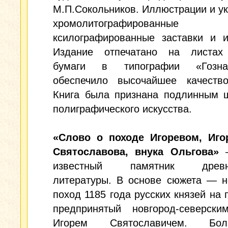
М.П.Сокольников. Иллюстрации и у
хромолитографирован
ксилографированные заставки и и
Издание отпечатано на листах
бумаги в типографии «Гозна
обеспечило высочайшее качество
Книга была признана подлинным 
полиграфического искусства.
«Слово о походе Игоревом, Иго
Святославова, внука Ольгова»
—
известный памятник древне
литературы. В основе сюжета — н
поход 1185 года русских князей на 
предпринятый новгород-северски
Игорем Святославичем. Боль