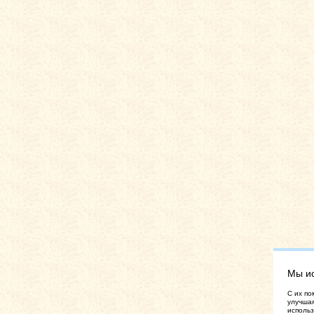
Мы и
C их по
улучшая
использ