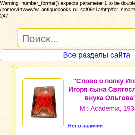
Warning: number_format() expects parameter 1 to be double,
/home/virtwww/w_antiquebooks-ru_4af09e1a/http/for_smart/
247
Все разделы сайта
"Слово о полку Иг
Игоря сына Святос
внука Ольгова"
М.: Academia, 1934
Нет в наличии