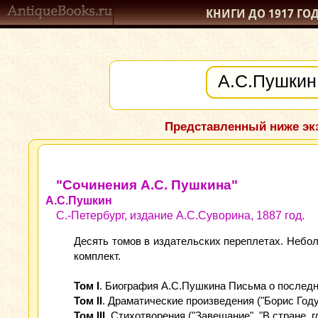
КНИГИ ДО 1917
ГО
Представленный ниже экз
"Сочинения А.С. Пушкина"
А.С.Пушкин
С.-Петербург, издание А.С.Суворина, 1887 год.
Десять томов в издательских переплетах. Небол
комплект.
Том I
. Биография А.С.Пушкина Письма о последни
Том II
. Драматические произведения ("Борис Годун
Том III
. Стихотворения ("Завещание", "В стране, г