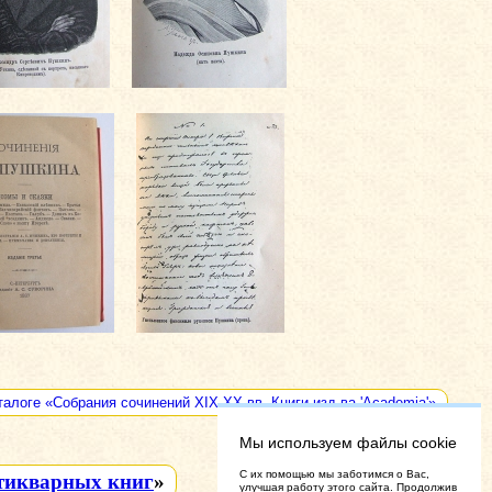
талоге «Собрания сочинений XIX-XX вв. Книги изд-ва 'Academia'»
Мы используем файлы cookie
C их помощью мы заботимся о Вас,
тикварных книг
»
улучшая работу этого сайта. Продолжив