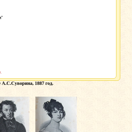
м"
.
 А.С.Суворина, 1887 год.