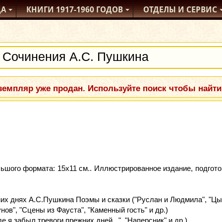
ДА
КНИГИ
1917-1960
ГОДОВ
ОТДЕЛЫ
И СЕРВИС
емпляр уже продан. Используйте поиск чтобы найти
ьшого формата: 15x11 см.. Иллюстрированное издание, подгото
х днях А.С.Пушкина Поэмы и сказки ("Руслан и Людмила", "Цыг
ов", "Сцены из Фауста", "Каменный гость" и др.)
де я забыл тревоги прежних дней...", "Наперсник" и др.)