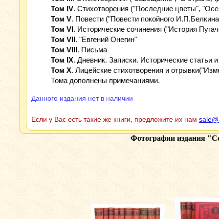
Том IV
. Стихотворения ("Последние цветы", "Осе
Том V
. Повести ("Повести покойного И.П.Белкина"
Том VI
. Исторические сочинения ("История Пугаче
Том VII
. "Евгений Онегин"
Том VIII
. Письма
Том IX
. Дневник. Записки. Исторические статьи и
Том X
. Лицейские стихотворения и отрывки("Изме
Тома дополнены примечаниями.
Данного издания нет в наличии
Если у Вас есть такие же книги, предложите их нам
sale@
Фотографии издания
"Со