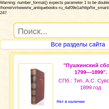
Warning: number_format() expects parameter 1 to be double,
/home/virtwww/w_antiquebooks-ru_4af09e1a/http/for_smart/
247
Все разделы сайта
"Пушкинский сб
1799—1899".
СПб.: Тип. А.С. Сув
1899 год
Нет в наличии