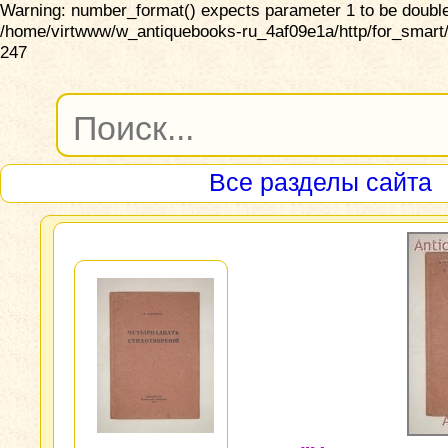
Warning: number_format() expects parameter 1 to be double,
/home/virtwww/w_antiquebooks-ru_4af09e1a/http/for_smart/
247
Все разделы сайта