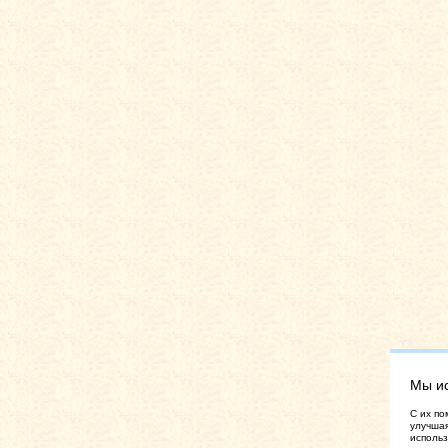
Мы и
C их по
улучшая
использ